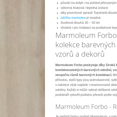
působí na dotyk i na pohled přirozený
výborná hluková i tepelná izolace
díky povrchové úpravě Topshield dlouh
údržba marmolea
je snadná
životnost dlouhá 30 – 50 let
vhodné i pro instalaci na podlahové top
Marmoleum Forbo 
kolekce barevných 
vzorů a dekorů
Marmoleum
Forbo poskytuje díky široké 
kombinovatelných barevných odstínů, vz
nespočtu různě barevných kombinací.
Mno
přírodou, další typy jsou jednobarevné, syt
v nabídce však najdete i mramorované deko
odstíny. Každý si může vybrat oblíbené odst
podlaháři vytvořit podlahu přesně podle sv
Marmoleum Forbo - R
Je nejširší řadou podlah Marmoleum, v n