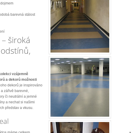
m dojmem
odobá barevná stálost
ení
– široká
odstínů,
kolekci vzájemně
orů a dekorů možnosti
ho dekorů je inspirováno
é a zářivě barevné,
ry či neutrální a jemné
íny a nechat si našimi
ých představ a vkusu.
eal
abídce máme celkem