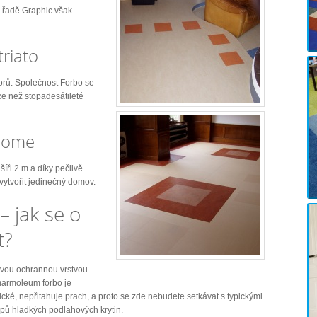
 řadě Graphic však
riato
korů. Společnost Forbo se
íce než stopadesátileté
Home
šíři 2 m a díky pečlivě
tvořit jedinečný domov.
 jak se o
t?
ovou ochrannou vrstvou
marmoleum forbo je
cké, nepřitahuje prach, a proto se zde nebudete setkávat s typickými
pů hladkých podlahových krytin.