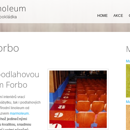
HOME
AKCE
orbo
M
 podlahovou
m Forbo
í interiérů vrací
Ma
 nábytku, tak i podlahových
přírodní linoleum od
názvem
marmoleum
.
ehož jedinečnými
u kvalitou, snadnou
ní i velmi náročný