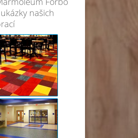
Marmoleum Forbo
 ukázky našich
rací