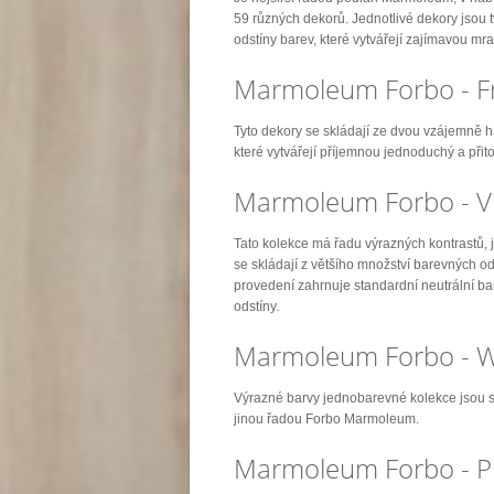
59 různých dekorů. Jednotlivé dekory jsou 
odstíny barev, které vytvářejí zajímavou mr
Marmoleum Forbo - F
Tyto dekory se skládají ze dvou vzájemně 
které vytvářejí příjemnou jednoduchý a při
Marmoleum Forbo - V
Tato kolekce má řadu výrazných kontrastů, 
se skládají z většího množství barevných o
provedení zahrnuje standardní neutrální bar
odstíny.
Marmoleum Forbo - W
Výrazné barvy jednobarevné kolekce jsou s
jinou řadou Forbo Marmoleum.
Marmoleum Forbo - P