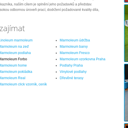
ákazníka, naším cílem je splnění jeho požadavků a představ.
sokou odbornou úroveň prací, dodržení požadované kvality díla,
zajímat
Linoleum marmoleum
Marmoleum údržba
Marmoleum na zeď
Marmoleum barvy
Marmoleum podlaha
Marmoleum Fresco
Marmoleum Forbo
Marmoleum vzorkovna Praha
Marmoleum home
Podlahy Praha
Marmoleum pokládka
Vinylové podlahy
Marmoleum Real
Dřevěné terasy
Marmoleum click vzorník, ceník