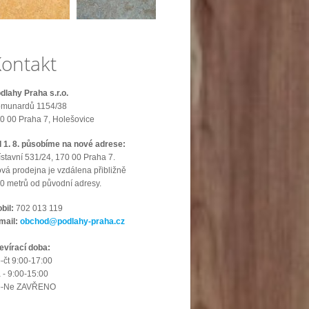
ontakt
dlahy Praha s.r.o.
munardů 1154/38
0 00 Praha 7, Holešovice
 1. 8. působíme na nové adrese:
ístavní 531/24, 170 00 Praha 7.
vá prodejna je vzdálena přibližně
0 metrů od původní adresy.
bil:
702 013 119
mail:
obchod@podlahy-praha.cz
evírací doba:
-čt 9:00-17:00
 - 9:00-15:00
o-Ne ZAVŘENO