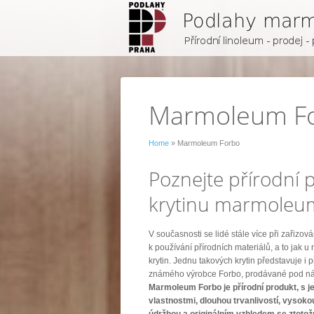
Marmoleum F
Home
» Marmoleum Forbo
Poznejte přírodní
krytinu marmoleu
V současnosti se lidé stále více při zařizován
k používání přírodních materiálů, a to jak u
krytin. Jednu takových krytin představuje i 
známého výrobce Forbo, prodávané pod 
Marmoleum Forbo je přírodní produkt, s j
vlastnostmi, dlouhou trvanlivostí, vysoko
údržbou a originálním vzhledem se ztotož