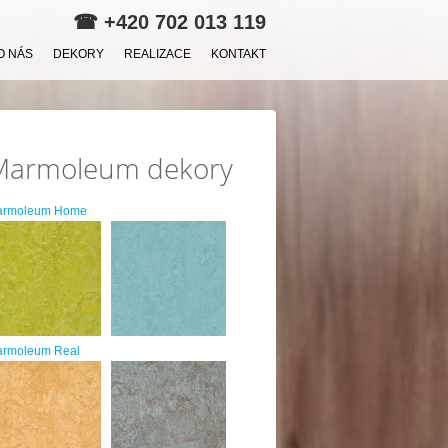
☎
+420 702 013 119
O NÁS
DEKORY
REALIZACE
KONTAKT
Marmoleum dekory
armoleum Home
rmoleum Real