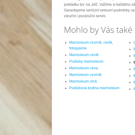
pokládku tzv. na „klíč. Vážíme si každého z
Garantujeme seriózní smluvní podmínky, vy
záruční i pozáruční servis.
Mohlo by Vás také 
Marmoleum vzorník, ceník,
fotogalerie
Marmoleum ceník
Podlahy marmoleum
Marmoleum cena
Marmoleum vzorník
Marmoleum click
Podlahová krytina marmoleum