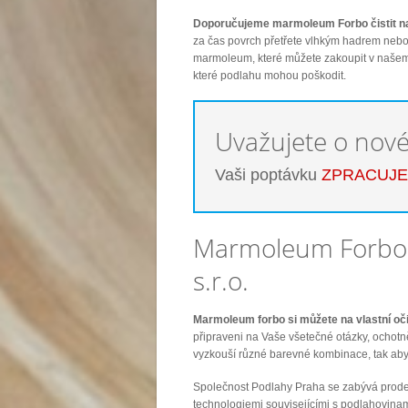
Doporučujeme marmoleum Forbo čistit n
za čas povrch přetřete vlhkým hadrem neb
marmoleum, které můžete zakoupit v našem
které podlahu mohou poškodit.
Uvažujete o nov
Vaši poptávku
ZPRACUJ
Marmoleum Forbo 
s.r.o.
Marmoleum forbo si můžete na vlastní oč
připraveni na Vaše všetečné otázky, ocho
vyzkouší různé barevné kombinace, tak aby 
Společnost Podlahy Praha se zabývá prode
technologiemi souvisejícími s podlahovina