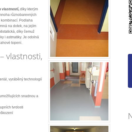
vlastností,
díky kterým
 v mnoha různobarevných
i kombinací. Podlaha
jemná na dotek, na jejím
tistatická, díky čemuž
ky i astmatiky. Je odolná
dlahové topení.
vlastnosti,
eriál, vyráběný technologií
h umožňujících snadnou a
tupních tvrdosti
oškození