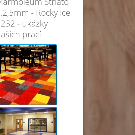
Marmoleum Striato
l.2,5mm - Rocky ice
232 - ukázky
ašich prací