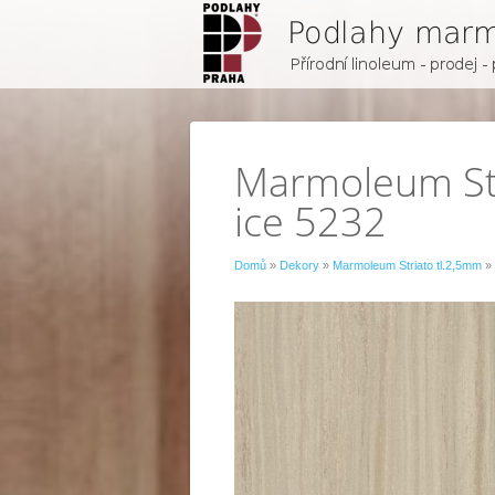
Marmoleum Str
ice 5232
Domů
»
Dekory
»
Marmoleum Striato tl.2,5mm
» 