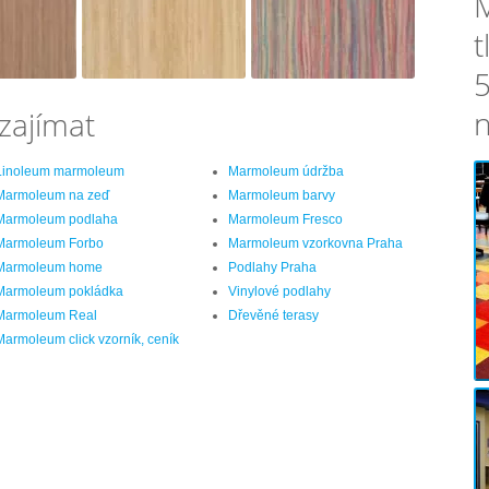
t
5
n
zajímat
Linoleum marmoleum
Marmoleum údržba
Marmoleum na zeď
Marmoleum barvy
Marmoleum podlaha
Marmoleum Fresco
Marmoleum Forbo
Marmoleum vzorkovna Praha
Marmoleum home
Podlahy Praha
Marmoleum pokládka
Vinylové podlahy
Marmoleum Real
Dřevěné terasy
Marmoleum click vzorník, ceník