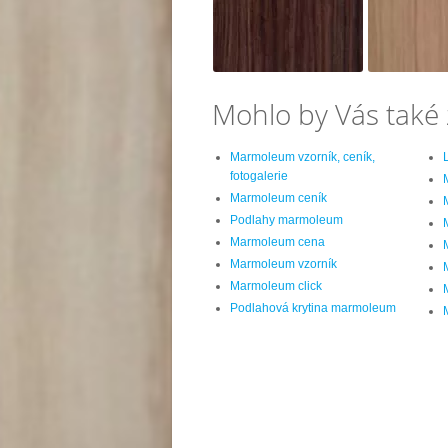
Mohlo by Vás také 
Marmoleum vzorník, ceník,
fotogalerie
Marmoleum ceník
Podlahy marmoleum
Marmoleum cena
Marmoleum vzorník
Marmoleum click
Podlahová krytina marmoleum