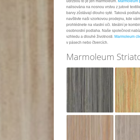
údržbou to je jen marmoleum.
Marmoleum 
nalisována na nosnou vrstvu z jutové textili
barvy zůstávají dlouho syté. Taková podlaha
navštivte naši vzorkovou prodejnu, kde vá
prohlédnete na vlastní oči. Ideální je kom
osobnostní podlaha. Naše společnost nabíz
vzhledu a dlouhé životnosti.
Marmoleum cli
v pásech nebo čtvercích.
Marmoleum Striato