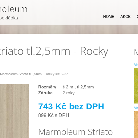
HOME
AKCE
iato tl.2,5mm - Rocky
M
Marmoleum Striato tl.2,5mm - Rocky ice 5232
Rozměry
š 2 m , tl 2,5mm
Záruka
2 roky
743 Kč bez DPH
Ma
899 Kč s DPH
Marmoleum Striato