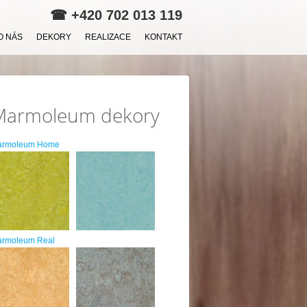
☎
+420 702 013 119
O NÁS
DEKORY
REALIZACE
KONTAKT
Marmoleum dekory
armoleum Home
rmoleum Real