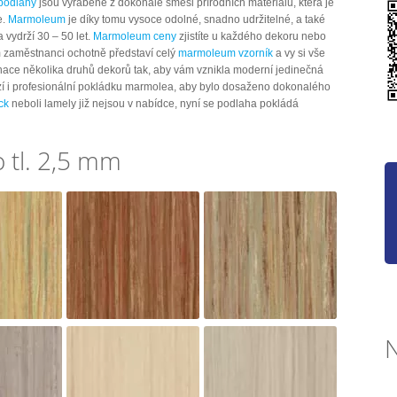
podlahy
jsou vyráběné z dokonalé směsi přírodních materiálů, která je
e.
Marmoleum
je díky tomu vysoce odolné, snadno udržitelné, a také
 vydrží 30 – 50 let.
Marmoleum ceny
zjistíte u každého dekoru nebo
m zaměstnanci ochotně představí celý
marmoleum vzorník
a vy si vše
binace několika druhů dekorů tak, aby vám vznikla moderní jedinečná
í i profesionální pokládku marmolea, aby bylo dosaženo dokonalého
ck
neboli lamely již nejsou v nabídce, nyní se podlaha pokládá
 tl. 2,5 mm