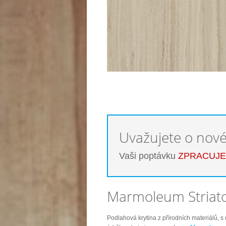
Uvažujete o nov
Vaši poptávku
ZPRACUJ
Marmoleum Striato
Podlahová krytina z přírodních materiálů, s