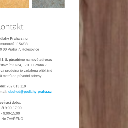
ontakt
dlahy Praha s.r.o.
munardů 1154/38
0 00 Praha 7, Holešovice
 1. 8. působíme na nové adrese:
ístavní 531/24, 170 00 Praha 7.
vá prodejna je vzdálena přibližně
0 metrů od původní adresy.
bil:
702 013 119
mail:
obchod@podlahy-praha.cz
evírací doba:
-čt 9:00-17:00
 - 9:00-15:00
o-Ne ZAVŘENO