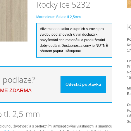
Rocky ice 5232
Marmoleum Striato tl.2,5mm
K
Po
Ko
17
Od
Př
No
é podlaze?
10
Mo
EME ZDARMA
E-
Ot
 tl. 2,5 mm
Po
Pá
S
 dlouhou životností a s perfektními antiseptickými vlastnostmi a snadnou