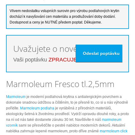
Uvažujete o nové podlaze?
Vaši poptávku
ZPRACUJEME ZDARMA
Marmoleum Fresco tl.2,5mm
Marmoleum
je moderní podlahová krytina s antialergickým povrchem a
dokonale snadnou údržbou a čištěním, to je přesně to, co si u nás výhodně
pořídíte.
Marmoleum podlaha
je vyráběná z přírodních materiálů,
ekologicky šetrná k životnímu prostředí. Vydrží opravdu dlouhé roky, a proto
na ní od nás také dostanete záruku 30 let. Navštívíte-li náš
marmoleum
vzorník
sami se přesvědčíte o pestré nabídce moderních dekorů. Aktuální
nabídka zahrnuje lepené marmoleum, proto dříve známé
marmoleum click