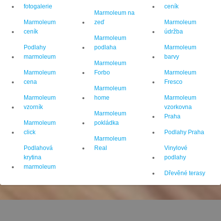
fotogalerie
ceník
Marmoleum na
Marmoleum
zeď
Marmoleum
ceník
údržba
Marmoleum
Podlahy
podlaha
Marmoleum
marmoleum
barvy
Marmoleum
Marmoleum
Forbo
Marmoleum
cena
Fresco
Marmoleum
Marmoleum
home
Marmoleum
vzorník
vzorkovna
Marmoleum
Praha
Marmoleum
pokládka
click
Podlahy Praha
Marmoleum
Podlahová
Real
Vinylové
krytina
podlahy
marmoleum
Dřevěné terasy