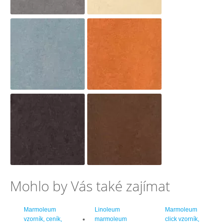
Mohlo by Vás také zajímat
Marmoleum
Linoleum
Marmoleum
vzorník, ceník,
marmoleum
click vzorník,