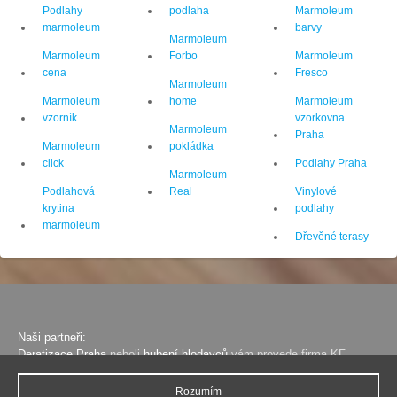
Podlahy
podlaha
Marmoleum
marmoleum
barvy
Marmoleum
Marmoleum
Forbo
Marmoleum
cena
Fresco
Marmoleum
Marmoleum
home
Marmoleum
vzorník
vzorkovna
Marmoleum
Praha
Marmoleum
pokládka
click
Podlahy Praha
Marmoleum
Podlahová
Real
Vinylové
krytina
podlahy
marmoleum
Dřevěné terasy
Naši partneři:
Deratizace Praha
neboli
hubení hlodavců
vám provede firma KF
TRANS na profesionální úrovni.
Deratizace
a ostatní DDD služby -
dezinfekce dezinsekce deratizace
. Pokud budete potřebovat výměnu
Rozumím