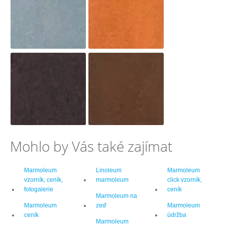
Mohlo by Vás také zajímat
Marmoleum
Linoleum
Marmoleum
vzorník, ceník,
marmoleum
click vzorník,
fotogalerie
ceník
Marmoleum na
Marmoleum
zeď
Marmoleum
ceník
údržba
Marmoleum