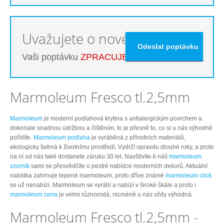
Uvažujete o nové podlaze?
Vaši poptávku
ZPRACUJEME ZDARMA
Marmoleum Fresco tl.2,5mm
Marmoleum
je moderní podlahová krytina s antialergickým povrchem a
dokonale snadnou údržbou a čištěním, to je přesně to, co si u nás výhodně
pořídíte.
Marmoleum podlaha
je vyráběná z přírodních materiálů,
ekologicky šetrná k životnímu prostředí. Vydrží opravdu dlouhé roky, a proto
na ní od nás také dostanete záruku 30 let. Navštívíte-li náš
marmoleum
vzorník
sami se přesvědčíte o pestré nabídce moderních dekorů. Aktuální
nabídka zahrnuje lepené marmoleum, proto dříve známé
marmoleum click
se už nenabízí. Marmoleum se vyrábí a nabízí v široké škále a proto i
marmoleum cena
je velmi různorodá, nicméně u nás vždy výhodná.
Marmoleum Fresco tl.2,5mm -