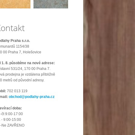
ontakt
dlahy Praha s.r.o.
munardů 1154/38
0 00 Praha 7, Holešovice
 1. 8. působíme na nové adrese:
ístavní 531/24, 170 00 Praha 7.
vá prodejna je vzdálena přibližně
0 metrů od původní adresy.
bil:
702 013 119
mail:
obchod@podlahy-praha.cz
evírací doba:
-čt 9:00-17:00
 - 9:00-15:00
o-Ne ZAVŘENO