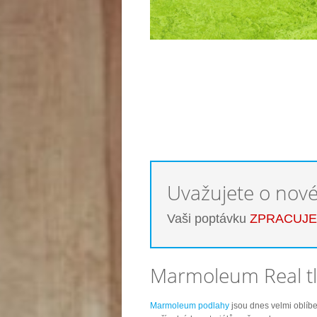
Uvažujete o nov
Vaši poptávku
ZPRACUJ
Marmoleum Real tl
Marmoleum podlahy
jsou dnes velmi oblíb