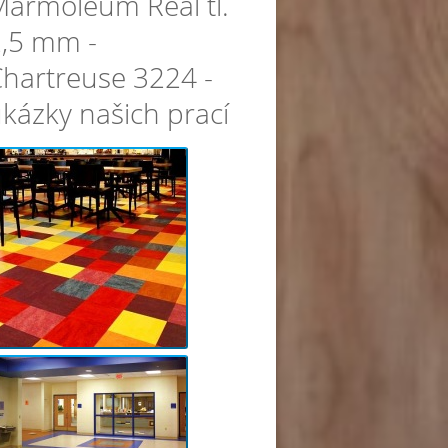
armoleum Real tl.
,5 mm -
hartreuse 3224 -
kázky našich prací