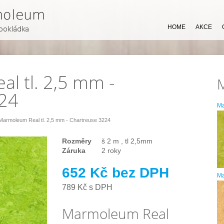
HOME
AKCE
l tl. 2,5 mm -
224
M
Marmoleum Real tl. 2,5 mm - Chartreuse 3224
Rozměry
š 2 m , tl 2,5mm
Záruka
2 roky
652 Kč bez DPH
Ma
789 Kč s DPH
Marmoleum Real