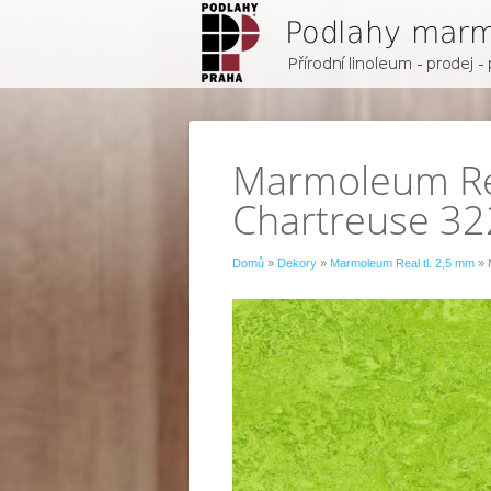
Marmoleum Rea
Chartreuse 3
Domů
»
Dekory
»
Marmoleum Real tl. 2,5 mm
» 