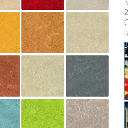
M
2
C
u