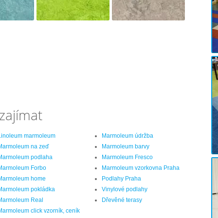
zajímat
Linoleum marmoleum
Marmoleum údržba
Marmoleum na zeď
Marmoleum barvy
Marmoleum podlaha
Marmoleum Fresco
Marmoleum Forbo
Marmoleum vzorkovna Praha
Marmoleum home
Podlahy Praha
Marmoleum pokládka
Vinylové podlahy
Marmoleum Real
Dřevěné terasy
Marmoleum click vzorník, ceník