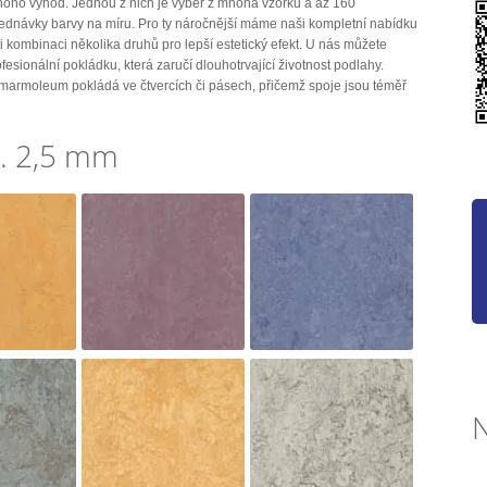
mnoho výhod. Jednou z nich je výběr z mnoha vzorků a až 160
jednávky barvy na míru. Pro ty náročnější máme naši kompletní nabídku
 i kombinaci několika druhů pro lepší estetický efekt. U nás můžete
ofesionální pokládku, která zaručí dlouhotrvající životnost podlahy.
marmoleum pokládá ve čtvercích či pásech, přičemž spoje jsou téměř
. 2,5 mm