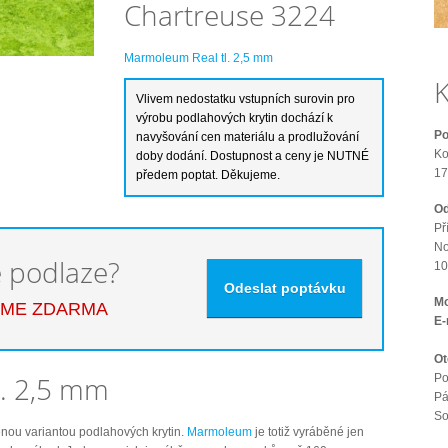
Chartreuse 3224
Marmoleum Real tl. 2,5 mm
K
Po
Ko
17
Od
Př
No
é podlaze?
10
Mo
EME ZDARMA
E-
Ot
. 2,5 mm
Po
Pá
S
enou variantou podlahových krytin.
Marmoleum
je totiž vyráběné jen