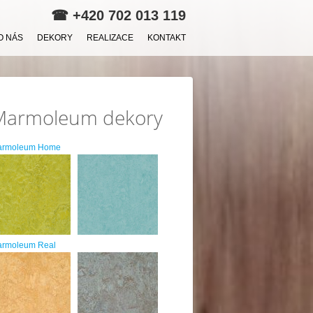
☎
+420 702 013 119
O NÁS
DEKORY
REALIZACE
KONTAKT
Marmoleum dekory
armoleum Home
rmoleum Real