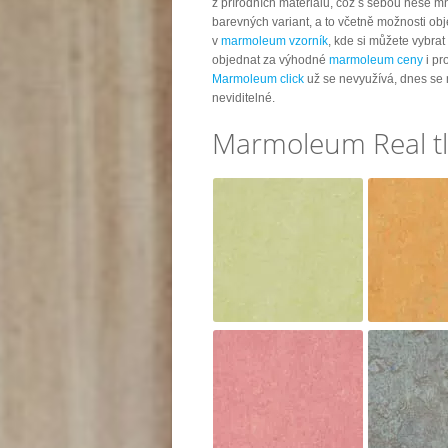
z přírodních materiálů, což s sebou nese 
barevných variant, a to včetně možnosti ob
v
marmoleum vzorník
, kde si můžete vybrat
objednat za výhodné
marmoleum ceny
i pr
Marmoleum click
už se nevyužívá, dnes se 
neviditelné.
Marmoleum Real tl