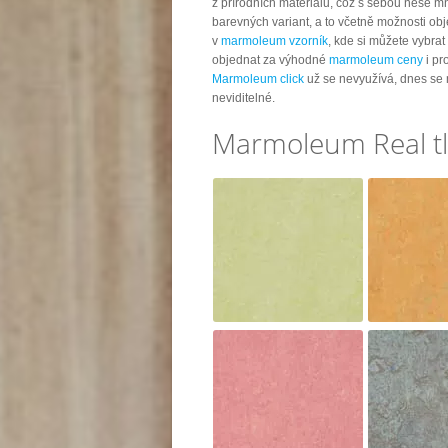
z přírodních materiálů, což s sebou nese 
barevných variant, a to včetně možnosti ob
v
marmoleum vzorník
, kde si můžete vybrat
objednat za výhodné
marmoleum ceny
i pr
Marmoleum click
už se nevyužívá, dnes se 
neviditelné.
Marmoleum Real tl