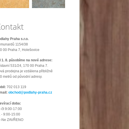
ontakt
dlahy Praha s.r.o.
munardů 1154/38
0 00 Praha 7, Holešovice
 1. 8. působíme na nové adrese:
ístavní 531/24, 170 00 Praha 7.
vá prodejna je vzdálena přibližně
0 metrů od původní adresy.
bil:
702 013 119
mail:
obchod@podlahy-praha.cz
evírací doba:
-čt 9:00-17:00
 - 9:00-15:00
o-Ne ZAVŘENO