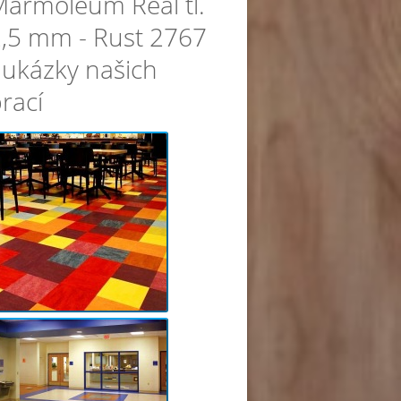
armoleum Real tl.
,5 mm - Rust 2767
 ukázky našich
rací