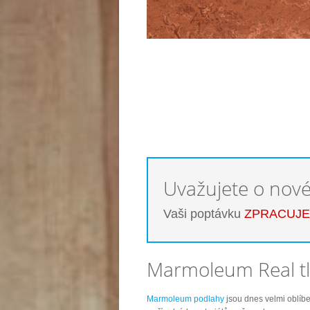
Uvažujete o nov
Vaši poptávku
ZPRACUJ
Marmoleum Real tl
Marmoleum podlahy
jsou dnes velmi oblíb