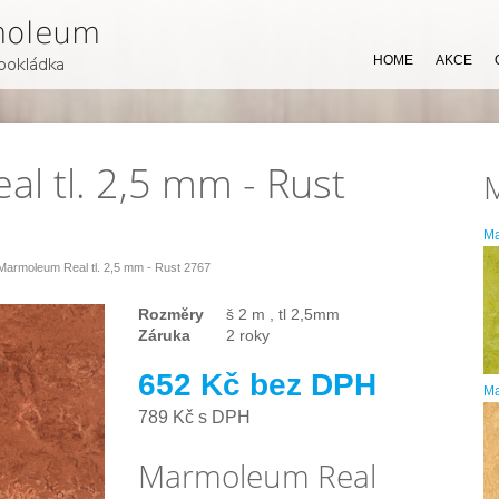
HOME
AKCE
l tl. 2,5 mm - Rust
M
Marmoleum Real tl. 2,5 mm - Rust 2767
Rozměry
š 2 m , tl 2,5mm
Záruka
2 roky
652 Kč bez DPH
Ma
789 Kč s DPH
Marmoleum Real