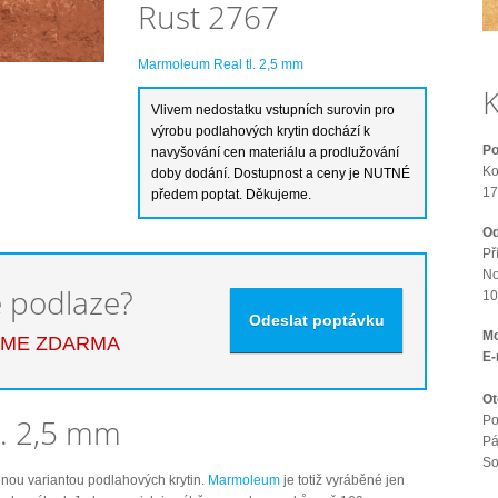
Rust 2767
Marmoleum Real tl. 2,5 mm
K
Po
Ko
17
Od
Př
No
é podlaze?
10
Mo
EME ZDARMA
E-
Ot
. 2,5 mm
Po
Pá
S
enou variantou podlahových krytin.
Marmoleum
je totiž vyráběné jen