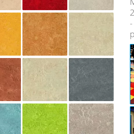
M
2
-
p