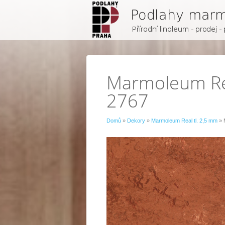
Marmoleum Rea
2767
Domů
»
Dekory
»
Marmoleum Real tl. 2,5 mm
» 