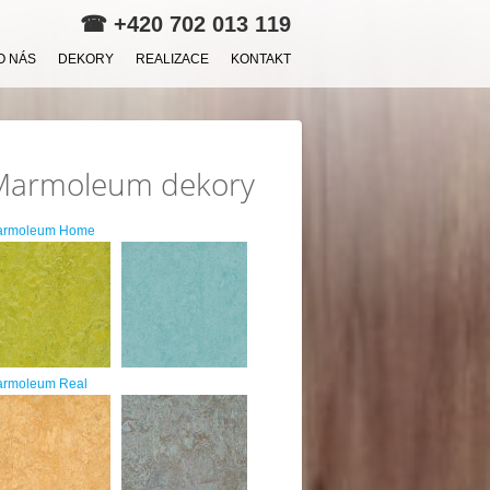
☎
+420 702 013 119
O NÁS
DEKORY
REALIZACE
KONTAKT
Marmoleum dekory
armoleum Home
rmoleum Real