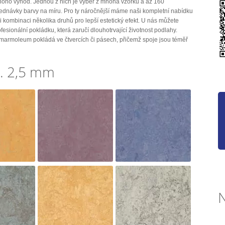
mnoho výhod. Jednou z nich je výběr z mnoha vzorků a až 160
jednávky barvy na míru. Pro ty náročnější máme naši kompletní nabídku
 i kombinaci několika druhů pro lepší estetický efekt. U nás můžete
ofesionální pokládku, která zaručí dlouhotrvající životnost podlahy.
marmoleum pokládá ve čtvercích či pásech, přičemž spoje jsou téměř
. 2,5 mm