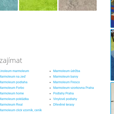
zajímat
Linoleum marmoleum
Marmoleum údržba
Marmoleum na zeď
Marmoleum barvy
Marmoleum podlaha
Marmoleum Fresco
Marmoleum Forbo
Marmoleum vzorkovna Praha
Marmoleum home
Podlahy Praha
Marmoleum pokládka
Vinylové podlahy
Marmoleum Real
Dřevěné terasy
Marmoleum click vzorník, ceník