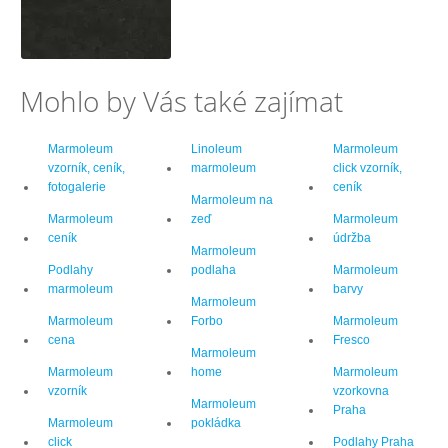
Mohlo by Vás také zajímat
Marmoleum
Linoleum
Marmoleum
vzorník, ceník,
marmoleum
click vzorník,
fotogalerie
ceník
Marmoleum na
Marmoleum
zeď
Marmoleum
ceník
údržba
Marmoleum
Podlahy
podlaha
Marmoleum
marmoleum
barvy
Marmoleum
Marmoleum
Forbo
Marmoleum
cena
Fresco
Marmoleum
Marmoleum
home
Marmoleum
vzorník
vzorkovna
Marmoleum
Praha
Marmoleum
pokládka
click
Podlahy Praha