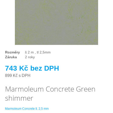
Rozměry
š 2 m , tl 2,5mm
Záruka
2 roky
743 Kč bez DPH
899 Kč s DPH
Marmoleum Concrete Green
shimmer
Marmoleum Concrete tl. 2,5 mm