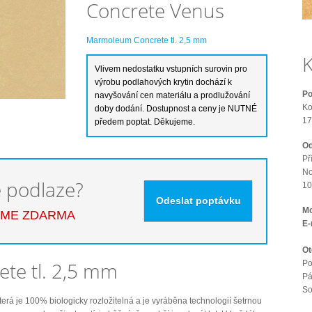
Concrete Venus
Marmoleum Concrete tl. 2,5 mm
K
Po
Ko
17
Od
Př
No
é podlaze?
10
Mo
EME ZDARMA
E-
Ot
te tl. 2,5 mm
Po
Pá
S
která je 100% biologicky rozložitelná a je vyráběna technologií šetrnou