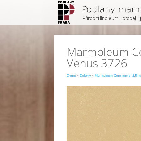
Marmoleum Con
Venus 3726
Domů
»
Dekory
»
Marmoleum Concrete tl. 2,5 