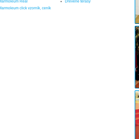
Marmoleum Real
Dřevěné terasy
Marmoleum click vzorník, ceník