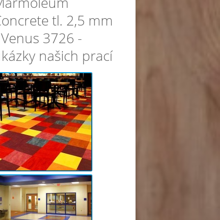
Marmoleum
oncrete tl. 2,5 mm
 Venus 3726 -
kázky našich prací