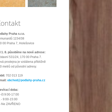
ontakt
dlahy Praha s.r.o.
munardů 1154/38
0 00 Praha 7, Holešovice
 1. 8. působíme na nové adrese:
ístavní 531/24, 170 00 Praha 7.
vá prodejna je vzdálena přibližně
0 metrů od původní adresy.
bil:
702 013 119
mail:
obchod@podlahy-praha.cz
evírací doba:
-čt 9:00-17:00
 - 9:00-15:00
o-Ne ZAVŘENO