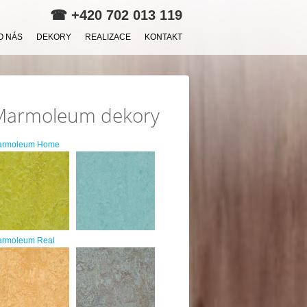
☎
+420 702 013 119
O NÁS
DEKORY
REALIZACE
KONTAKT
Marmoleum dekory
armoleum Home
rmoleum Real