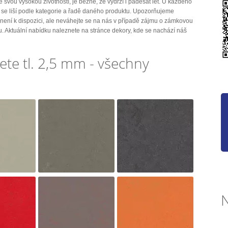
 svou vysokou životností, je běžné, že vydrží i padesát let. U každého
 se liší podle kategorie a řadě daného produktu. Upozorňujeme
 není k dispozici, ale neváhejte se na nás v případě zájmu o zámkovou
ou. Aktuální nabídku naleznete na stránce dekory, kde se nachází náš
e tl. 2,5 mm - všechny