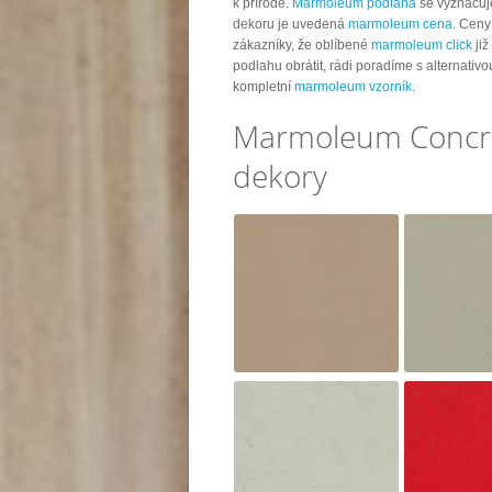
k přírodě.
Marmoleum podlaha
se vyznačuje
dekoru je uvedená
marmoleum cena
. Ceny
zákazníky, že oblíbené
marmoleum click
již
podlahu obrátit, rádi poradíme s alternativ
kompletní
marmoleum vzorník
.
Marmoleum Concret
dekory