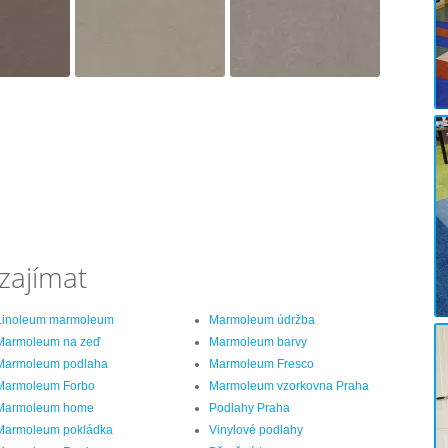
zajímat
Linoleum marmoleum
Marmoleum údržba
Marmoleum na zeď
Marmoleum barvy
Marmoleum podlaha
Marmoleum Fresco
Marmoleum Forbo
Marmoleum vzorkovna Praha
Marmoleum home
Podlahy Praha
Marmoleum pokládka
Vinylové podlahy