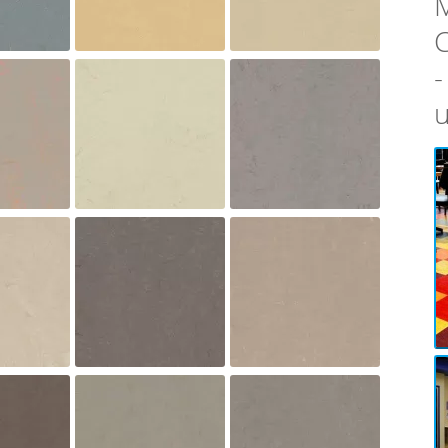
C
-
u