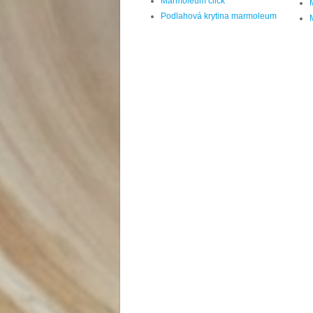
Marmoleum click
Podlahová krytina marmoleum