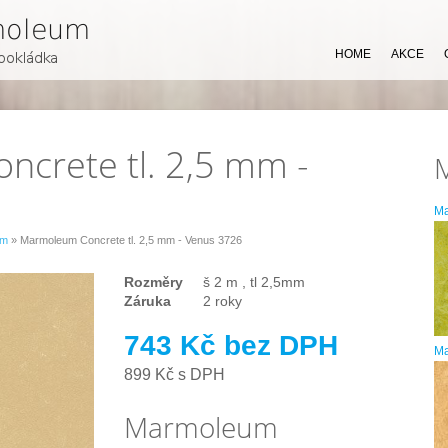
HOME
AKCE
crete tl. 2,5 mm -
M
mm
» Marmoleum Concrete tl. 2,5 mm - Venus 3726
Rozměry
š 2 m , tl 2,5mm
Záruka
2 roky
743 Kč bez DPH
Ma
899 Kč s DPH
Marmoleum