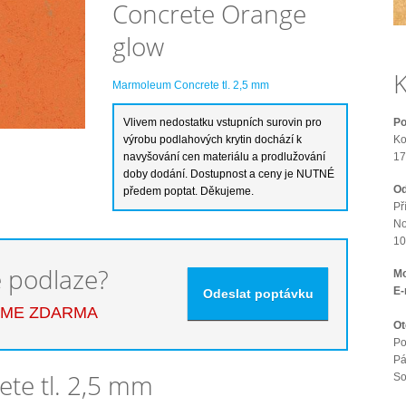
Concrete Orange
glow
K
Marmoleum Concrete tl. 2,5 mm
Po
Ko
17
Od
Př
No
10
é podlaze?
Mo
E-
EME ZDARMA
Ot
Po
Pá
te tl. 2,5 mm
S