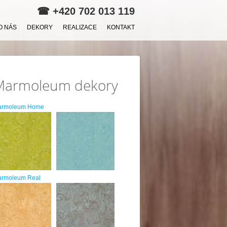
☎
+420 702 013 119
O NÁS
DEKORY
REALIZACE
KONTAKT
Marmoleum dekory
armoleum Home
rmoleum Real