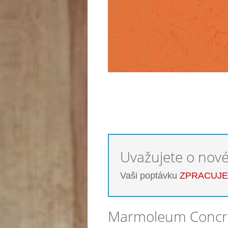
Uvažujete o nov
Vaši poptávku
ZPRACUJ
Marmoleum Concre