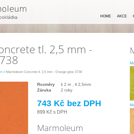
HOME
AKCE
crete tl. 2,5 mm -
3738
M
mm
» Marmoleum Concrete tl. 2,5 mm - Orange glow 3738
Rozměry
š 2 m , tl 2,5mm
Záruka
2 roky
743 Kč bez DPH
Ma
899 Kč s DPH
Marmoleum