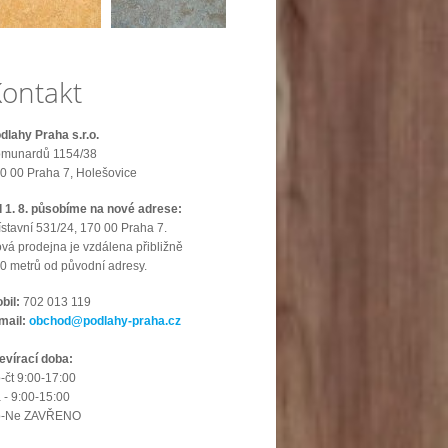
ontakt
dlahy Praha s.r.o.
munardů 1154/38
0 00 Praha 7, Holešovice
 1. 8. působíme na nové adrese:
ístavní 531/24, 170 00 Praha 7.
vá prodejna je vzdálena přibližně
0 metrů od původní adresy.
bil:
702 013 119
mail:
obchod@podlahy-praha.cz
evírací doba:
-čt 9:00-17:00
 - 9:00-15:00
o-Ne ZAVŘENO