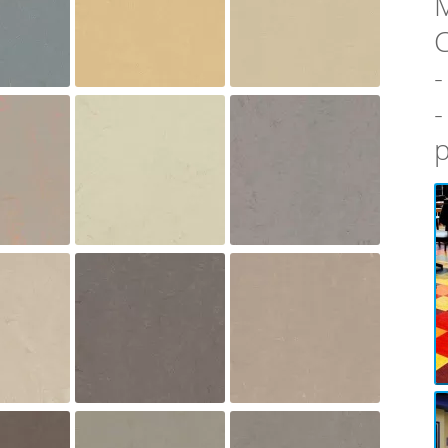
C
-
-
p