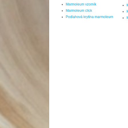
Marmoleum vzorník
Marmoleum click
Podlahová krytina marmoleum