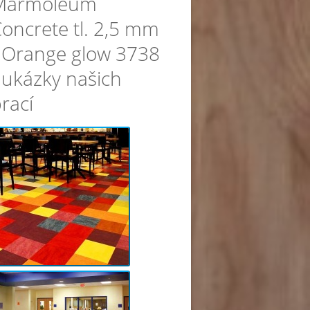
Marmoleum
oncrete tl. 2,5 mm
 Orange glow 3738
 ukázky našich
rací