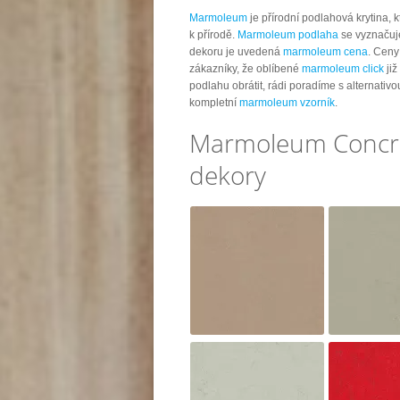
Marmoleum
je přírodní podlahová krytina, 
k přírodě.
Marmoleum podlaha
se vyznačuje
dekoru je uvedená
marmoleum cena
. Ceny
zákazníky, že oblíbené
marmoleum click
již
podlahu obrátit, rádi poradíme s alternativ
kompletní
marmoleum vzorník
.
Marmoleum Concret
dekory